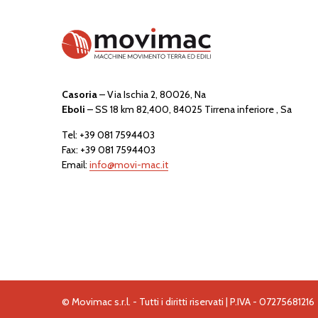
Casoria
– Via Ischia 2, 80026, Na
Eboli
– SS 18 km 82,400, 84025 Tirrena inferiore , Sa
Tel:
+39 081 7594403
Fax: +39 081 7594403
Email:
info@movi-mac.it
© Movimac s.r.l. - Tutti i diritti riservati | P.IVA - 07275681216