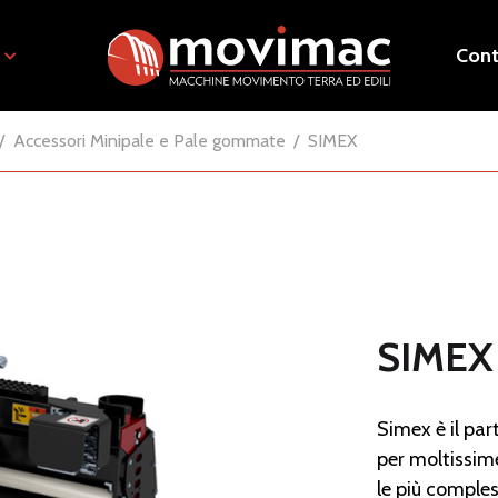
Cont
Accessori Minipale e Pale gommate
SIMEX
SIMEX
Simex è il par
per moltissim
le più comples