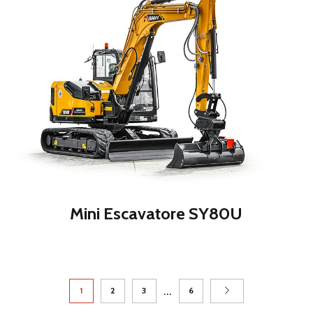
Mini Escavatore SY80U
…
1
2
3
6