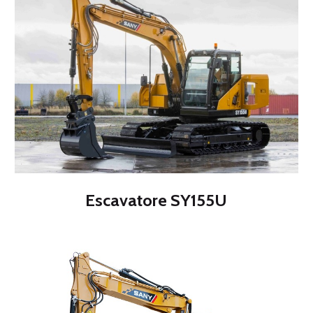
Escavatore SY155U