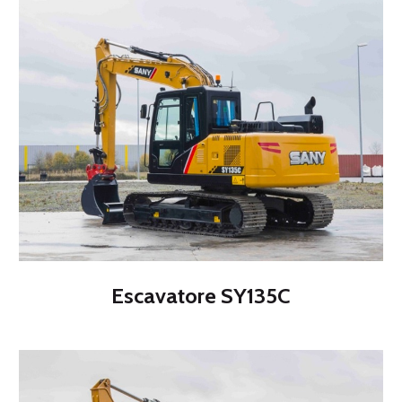
carro durante il ciclo di lavoro.
Seleziona Brand
Nel caso in cui ci si trovi a lavorare in ambienti
ristretti o in cui si ha la necessità di utilizzare
macchinari facilmente trasportabili, si può far
affidamento ai miniescavatori: mezzi che offrono
tutti i vantaggi di una ruspa o pala cingolata pur
non avendone la stessa potenza.
Gli escavatori e i miniescavatori da noi proposti si
adattano a qualsiasi utilizzo, garantendo la
massima resa con il minimo sforzo.
Escavatore SY135C