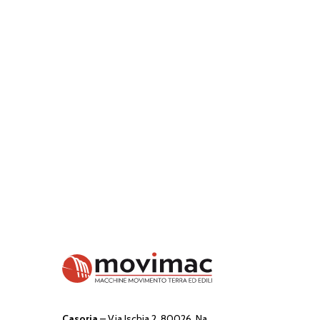
Hai bisogno di un p
personalizza
Casoria
– Via Ischia 2, 80026, Na