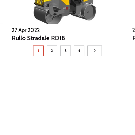
27 Apr 2022
2
Rullo Stradale RD18
1
2
3
4