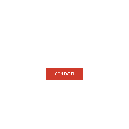
Hai bisogno di un preventivo personalizzato?
CONTATTI