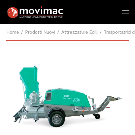
Home
Prodotti Nuovi
Attrezzature Edili
Trasportatrici 