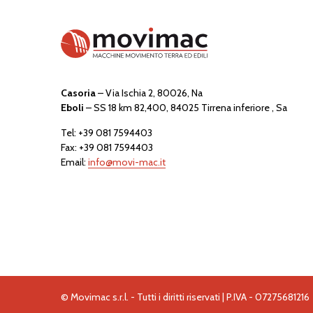
Casoria
– Via Ischia 2, 80026, Na
Eboli
– SS 18 km 82,400, 84025 Tirrena inferiore , Sa
Tel:
+39 081 7594403
Fax: +39 081 7594403
Email:
info@movi-mac.it
© Movimac s.r.l. - Tutti i diritti riservati | P.IVA - 07275681216