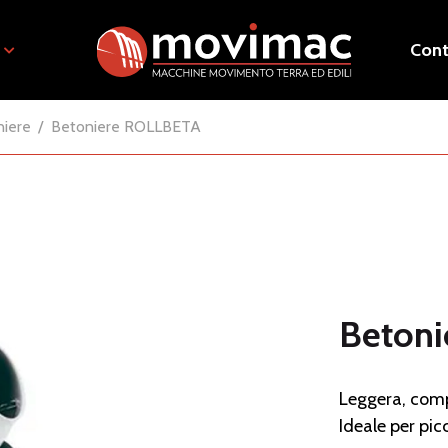
Cont
niere
Betoniere ROLLBETA
Beton
Leggera, comp
Ideale per picc